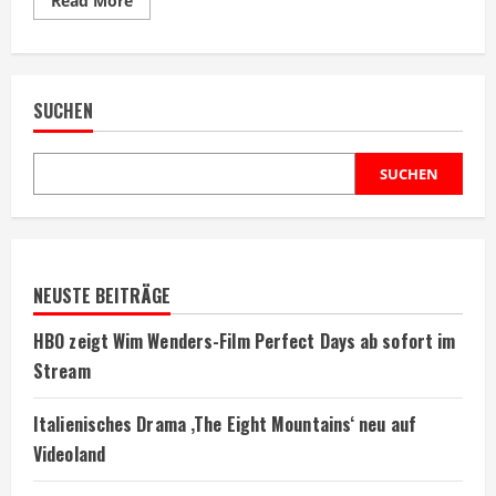
Read More
more
about
MUBI
März
2026:
Cannes-
SUCHEN
Gewinner
und
Wiseman-
Retrospektive
SUCHEN
NEUSTE BEITRÄGE
HBO zeigt Wim Wenders-Film Perfect Days ab sofort im
Stream
Italienisches Drama ‚The Eight Mountains‘ neu auf
Videoland