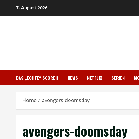
Skip
7. August 2026
to
content
DAS „ECHTE“ SCORE11
NEWS
NETFLIX
SERIEN
MO
Home
avengers-doomsday
avengers-doomsday