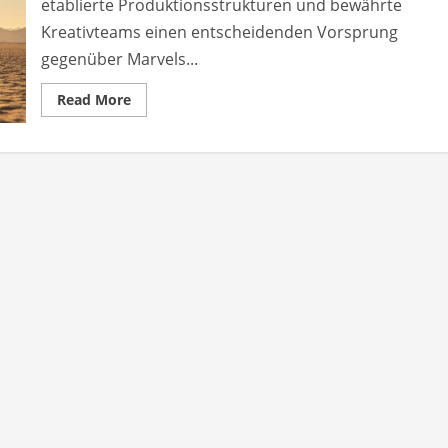
etablierte Produktionsstrukturen und bewährte
Kreativteams einen entscheidenden Vorsprung
gegenüber Marvels...
Read
Read More
more
about
Dune
3
verschafft
sich
enormen
Vorteil
gegenüber
Avengers