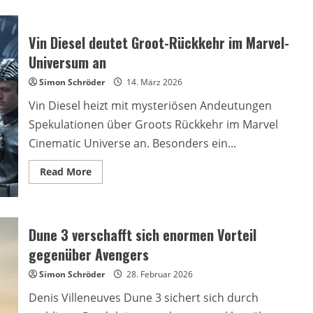
Vin Diesel deutet Groot-Rückkehr im Marvel-
Universum an
Simon Schröder
14. März 2026
Vin Diesel heizt mit mysteriösen Andeutungen
Spekulationen über Groots Rückkehr im Marvel
Cinematic Universe an. Besonders ein...
Read
Read More
more
about
Vin
Diesel
deutet
Groot-
Dune 3 verschafft sich enormen Vorteil
Rückkehr
im
gegenüber Avengers
Marvel-
Universum
Simon Schröder
28. Februar 2026
an
Denis Villeneuves Dune 3 sichert sich durch