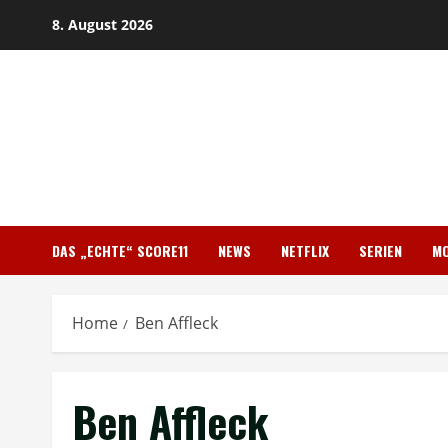
Skip
8. August 2026
to
content
DAS „ECHTE“ SCORE11
NEWS
NETFLIX
SERIEN
MO
Home
Ben Affleck
Ben Affleck