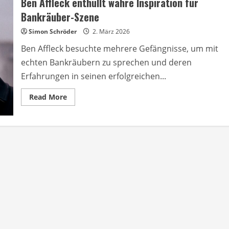
Ben Affleck enthüllt wahre Inspiration für
heute
Abend
Bankräuber-Szene
im
TV
Simon Schröder
2. März 2026
Ben Affleck besuchte mehrere Gefängnisse, um mit
echten Bankräubern zu sprechen und deren
Erfahrungen in seinen erfolgreichen...
Read
Read More
more
about
Ben
Affleck
enthüllt
wahre
Inspiration
für
Bankräuber-
Szene