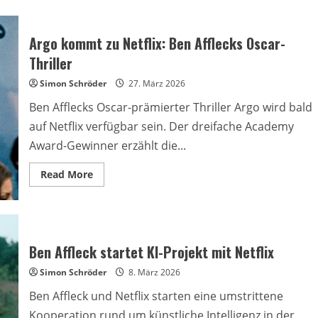
Argo kommt zu Netflix: Ben Afflecks Oscar-
Thriller
Simon Schröder
27. März 2026
Ben Afflecks Oscar-prämierter Thriller Argo wird bald
auf Netflix verfügbar sein. Der dreifache Academy
Award-Gewinner erzählt die...
Read
Read More
more
about
Argo
kommt
zu
Netflix:
Ben
Ben Affleck startet KI-Projekt mit Netflix
Afflecks
Oscar-
Simon Schröder
Thriller
8. März 2026
Ben Affleck und Netflix starten eine umstrittene
Kooperation rund um künstliche Intelligenz in der