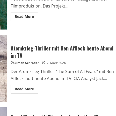
Filmproduktion. Das Projekt...
Read
Read More
more
about
Ben
Affleck
startet
KI-
Projekt
mit
Atomkrieg-Thriller mit Ben Affleck heute Abend
Netflix
im TV
Simon Schröder
7. März 2026
Der Atomkrieg-Thriller "The Sum of All Fears" mit Ben
Affleck läuft heute Abend im TV. CIA-Analyst Jack...
Read
Read More
more
about
Atomkrieg-
Thriller
mit
Ben
Affleck