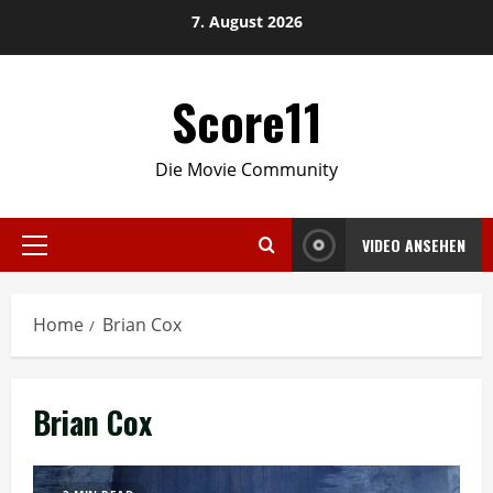
Skip
7. August 2026
to
content
Score11
Die Movie Community
VIDEO ANSEHEN
Primary
Menu
Home
Brian Cox
Brian Cox