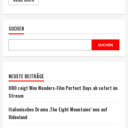
Read More
more
about
Netflix
zeigt
neuen
Herr
SUCHEN
der
Ringe
Film
mit
Brian
SUCHEN
Cox
NEUSTE BEITRÄGE
HBO zeigt Wim Wenders-Film Perfect Days ab sofort im
Stream
Italienisches Drama ‚The Eight Mountains‘ neu auf
Videoland