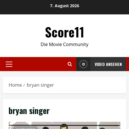
Skip
7. August 2026
to
content
Score11
Die Movie Community
VIDEO ANSEHEN
Primary
Menu
Home
bryan singer
bryan singer