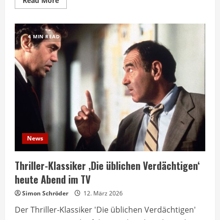
Read More
more
about
BR
zeigt
Kultfilm
4 MIN READ
‚Die
üblichen
Verdächtigen‘
in
der
Nacht
News
Thriller-Klassiker ‚Die üblichen Verdächtigen‘
heute Abend im TV
Simon Schröder
12. März 2026
Der Thriller-Klassiker 'Die üblichen Verdächtigen'