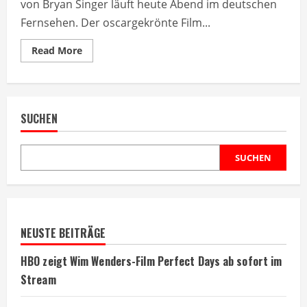
von Bryan Singer läuft heute Abend im deutschen
Fernsehen. Der oscargekrönte Film...
Read
Read More
more
about
Thriller-
Klassiker
‚Die
üblichen
SUCHEN
Verdächtigen‘
heute
Abend
im
TV
SUCHEN
NEUSTE BEITRÄGE
HBO zeigt Wim Wenders-Film Perfect Days ab sofort im
Stream