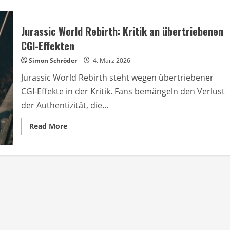
Jurassic World Rebirth: Kritik an übertriebenen
CGI-Effekten
Simon Schröder
4. März 2026
Jurassic World Rebirth steht wegen übertriebener
CGI-Effekte in der Kritik. Fans bemängeln den Verlust
der Authentizität, die...
Read
Read More
more
about
Jurassic
World
Rebirth:
Kritik
an
übertriebenen
CGI-
Effekten