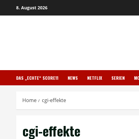
Skip
8. August 2026
to
content
DAS „ECHTE“ SCORE11
NEWS
NETFLIX
SERIEN
MO
Home
cgi-effekte
cgi-effekte