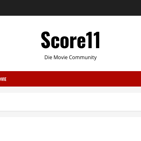
Score11
Die Movie Community
VIE