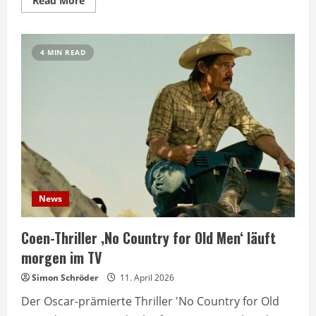
Read More
more
about
Coen-
Brüder
über
4 MIN READ
den
wichtigsten
Film
aller
Zeiten
News
Coen-Thriller ‚No Country for Old Men‘ läuft
morgen im TV
Simon Schröder
11. April 2026
Der Oscar-prämierte Thriller 'No Country for Old