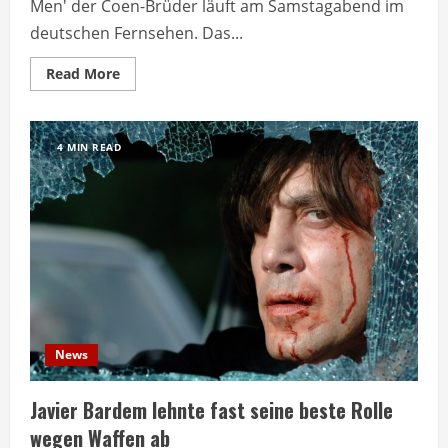
Men' der Coen-Brüder läuft am Samstagabend im
deutschen Fernsehen. Das...
Read
Read More
more
about
Coen-
Thriller
‚No
4 MIN READ
Country
for
Old
Men‘
läuft
morgen
im
TV
News
Javier Bardem lehnte fast seine beste Rolle
wegen Waffen ab