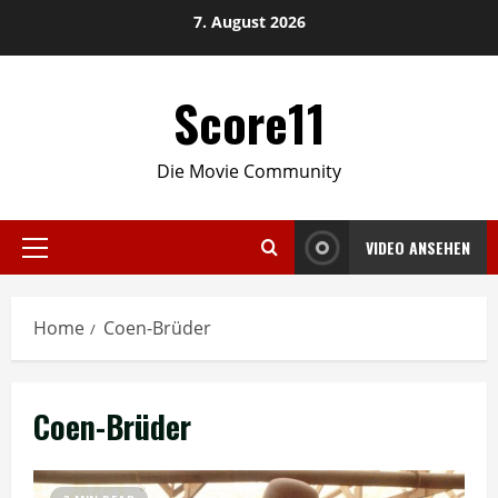
Skip
7. August 2026
to
content
Score11
Die Movie Community
VIDEO ANSEHEN
Primary
Menu
Home
Coen-Brüder
Coen-Brüder