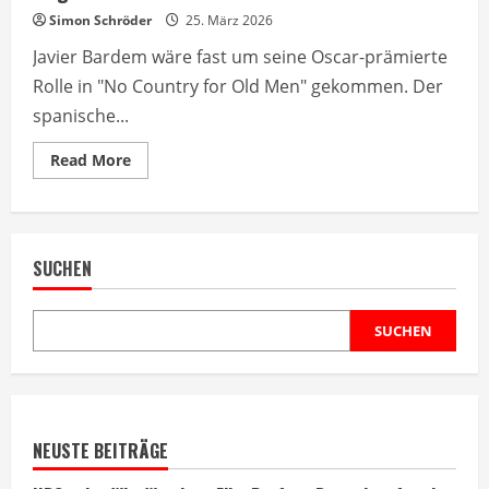
Simon Schröder
25. März 2026
Javier Bardem wäre fast um seine Oscar-prämierte
Rolle in "No Country for Old Men" gekommen. Der
spanische...
Read
Read More
more
about
Javier
Bardem
lehnte
fast
SUCHEN
seine
beste
Rolle
wegen
Waffen
SUCHEN
ab
NEUSTE BEITRÄGE