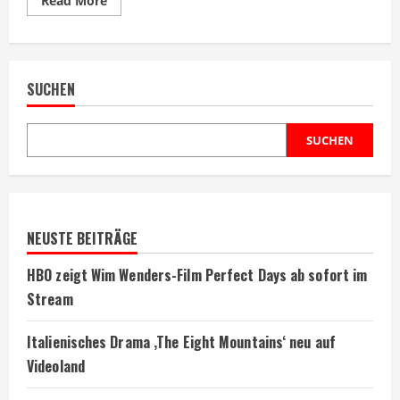
Read More
more
about
James
Wan
kehrt
nach
SUCHEN
drei
Jahren
Pause
ins
Regiestuhl
SUCHEN
zurück
NEUSTE BEITRÄGE
HBO zeigt Wim Wenders-Film Perfect Days ab sofort im
Stream
Italienisches Drama ‚The Eight Mountains‘ neu auf
Videoland