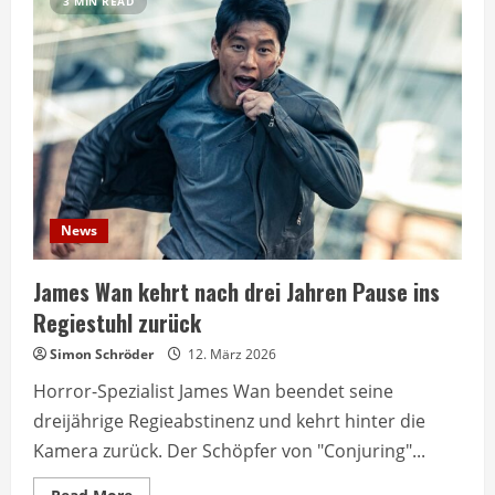
3 MIN READ
News
James Wan kehrt nach drei Jahren Pause ins
Regiestuhl zurück
Simon Schröder
12. März 2026
Horror-Spezialist James Wan beendet seine
dreijährige Regieabstinenz und kehrt hinter die
Kamera zurück. Der Schöpfer von "Conjuring"...
Read