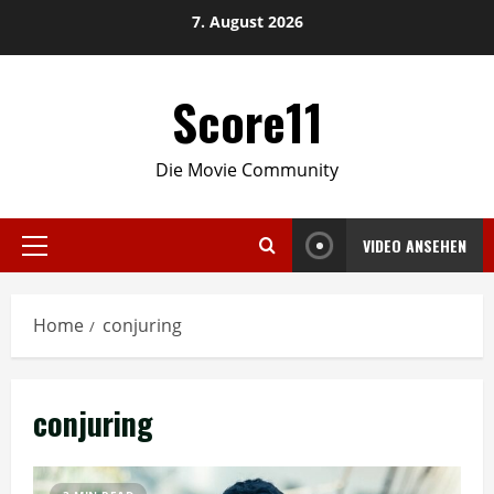
Skip
7. August 2026
to
content
Score11
Die Movie Community
VIDEO ANSEHEN
Primary
Menu
Home
conjuring
conjuring