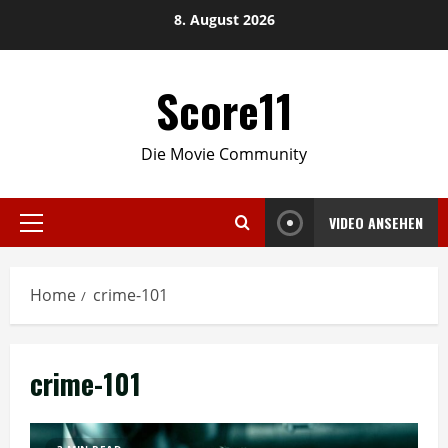
Skip
8. August 2026
to
content
Score11
Die Movie Community
VIDEO ANSEHEN
Primary
Menu
Home
crime-101
crime-101