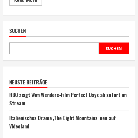
Read More
more
about
Crime
101
mit
Chris
SUCHEN
Hemsworth
startet
auf
Prime
Video
SUCHEN
NEUSTE BEITRÄGE
HBO zeigt Wim Wenders-Film Perfect Days ab sofort im
Stream
Italienisches Drama ‚The Eight Mountains‘ neu auf
Videoland