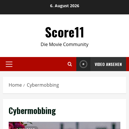
Skip
6. August 2026
to
content
Score11
Die Movie Community
VIDEO ANSEHEN
Primary
Menu
Home
Cybermobbing
Cybermobbing