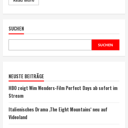
Read More
more
about
Barry
Keoghan
erhält
Hassnachrichten
SUCHEN
und
fürchtet
um
Sohn
SUCHEN
NEUSTE BEITRÄGE
HBO zeigt Wim Wenders-Film Perfect Days ab sofort im
Stream
Italienisches Drama ‚The Eight Mountains‘ neu auf
Videoland