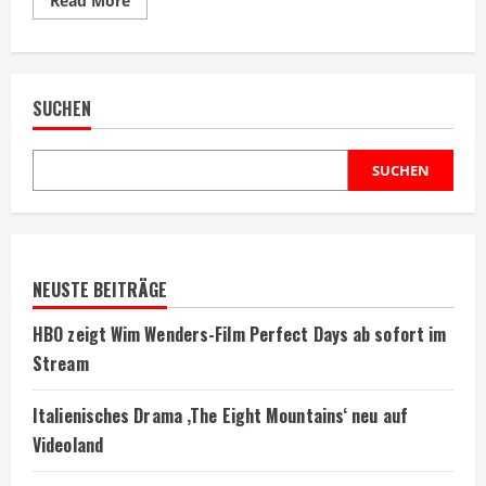
Read More
more
about
Terrifier
4
angekündigt:
Finale
SUCHEN
für
Horror-
Clown
Art
geplant
SUCHEN
NEUSTE BEITRÄGE
HBO zeigt Wim Wenders-Film Perfect Days ab sofort im
Stream
Italienisches Drama ‚The Eight Mountains‘ neu auf
Videoland