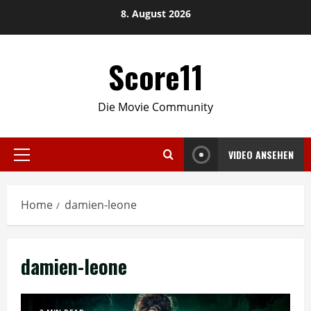
Skip
8. August 2026
to
content
Score11
Die Movie Community
VIDEO ANSEHEN
Primary
Menu
Home
damien-leone
damien-leone