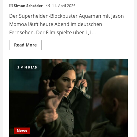
Simon Schröder
11. April 2026
Der Superhelden-Blockbuster Aquaman mit Jason
Momoa läuft heute Abend im deutschen
Fernsehen. Der Film spielte über 1,1...
Read
Read More
more
about
Aquaman
läuft
heute
3 MIN READ
Abend
im
deutschen
Fernsehen
News