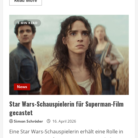
Read More
more
about
Superman
bekommt
dritten
3 MIN READ
Gegenspieler
in
neuem
Film
News
Star Wars-Schauspielerin für Superman-Film
gecastet
Simon Schröder
16. April 2026
Eine Star Wars-Schauspielerin erhält eine Rolle in