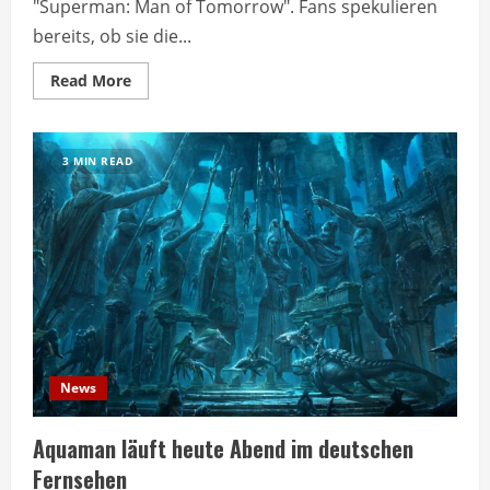
"Superman: Man of Tomorrow". Fans spekulieren
bereits, ob sie die...
Read
Read More
more
about
Star
Wars-
Schauspielerin
3 MIN READ
für
Superman-
Film
gecastet
News
Aquaman läuft heute Abend im deutschen
Fernsehen