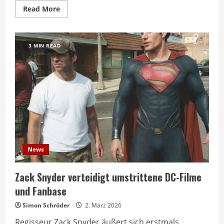
Read
Read More
more
about
HBO
zeigt
ersten
3 MIN READ
Teaser
zur
neuen
DC-
Serie
Lanterns
News
Zack Snyder verteidigt umstrittene DC-Filme
und Fanbase
Simon Schröder
2. März 2026
Regisseur Zack Snyder äußert sich erstmals