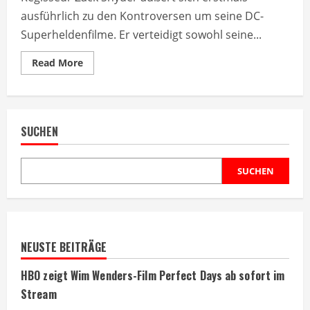
ausführlich zu den Kontroversen um seine DC-
Superheldenfilme. Er verteidigt sowohl seine...
Read
Read More
more
about
Zack
Snyder
verteidigt
umstrittene
SUCHEN
DC-
Filme
und
Fanbase
SUCHEN
NEUSTE BEITRÄGE
HBO zeigt Wim Wenders-Film Perfect Days ab sofort im
Stream