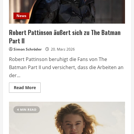
News
Robert Pattinson äußert sich zu The Batman
Part II
Simon Schröder
20. März 2026
Robert Pattinson beruhigt die Fans von The
Batman Part II und versichert, dass die Arbeiten an
der...
Read
Read More
more
about
Robert
Pattinson
äußert
4 MIN READ
sich
zu
The
Batman
Part
II