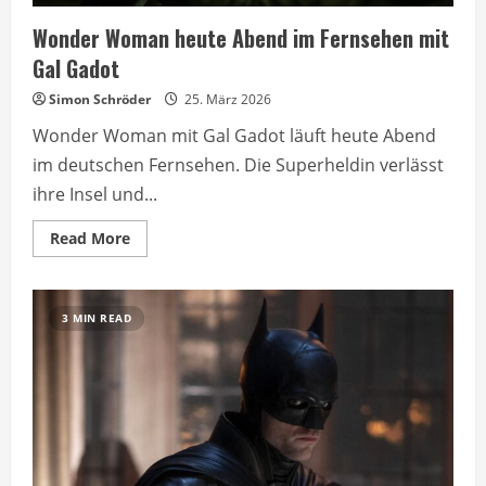
Wonder Woman heute Abend im Fernsehen mit
Gal Gadot
Simon Schröder
25. März 2026
Wonder Woman mit Gal Gadot läuft heute Abend
im deutschen Fernsehen. Die Superheldin verlässt
ihre Insel und...
Read
Read More
more
about
Wonder
Woman
heute
3 MIN READ
Abend
im
Fernsehen
mit
Gal
Gadot