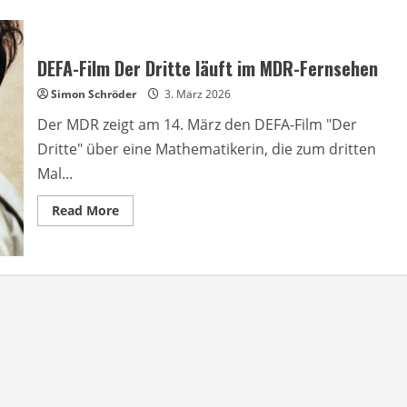
DEFA-Film Der Dritte läuft im MDR-Fernsehen
Simon Schröder
3. März 2026
Der MDR zeigt am 14. März den DEFA-Film "Der
Dritte" über eine Mathematikerin, die zum dritten
Mal...
Read
Read More
more
about
DEFA-
Film
Der
Dritte
läuft
im
MDR-
Fernsehen