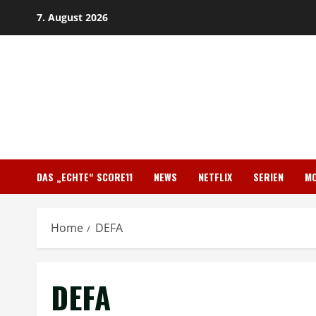
Skip
7. August 2026
to
content
DAS „ECHTE“ SCORE11
NEWS
NETFLIX
SERIEN
MO
Home
DEFA
DEFA