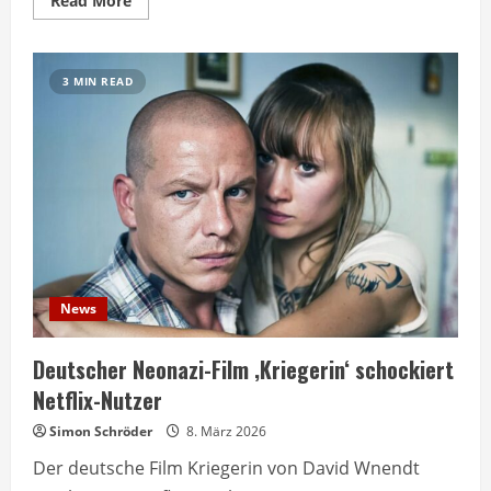
Read More
more
about
Doris
Dörries
Film
3 MIN READ
Kirschblüten
heute
Abend
auf
One
News
Deutscher Neonazi-Film ‚Kriegerin‘ schockiert
Netflix-Nutzer
Simon Schröder
8. März 2026
Der deutsche Film Kriegerin von David Wnendt