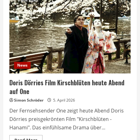
3 MIN READ
News
Doris Dörries Film Kirschblüten heute Abend
auf One
Simon Schröder
5. April 2026
Der Fernsehsender One zeigt heute Abend Doris
Dörries preisgekrönten Film "Kirschblüten -
Hanami". Das einfühlsame Drama über...
Read