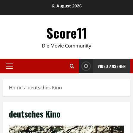
Skip
6. August 2026
to
content
Score11
Die Movie Community
VIDEO ANSEHEN
Primary
Menu
Home
deutsches Kino
deutsches Kino