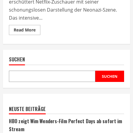
erschüttert Netflix-Zuschauer mit seiner
schonungslosen Darstellung der Neonazi-Szene.
Das intensive...
Read
Read More
more
about
Deutscher
Neonazi-
Film
‚Kriegerin‘
SUCHEN
schockiert
Netflix-
Nutzer
SUCHEN
NEUSTE BEITRÄGE
HBO zeigt Wim Wenders-Film Perfect Days ab sofort im
Stream