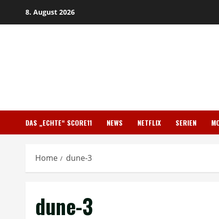
Skip
8. August 2026
to
content
DAS „ECHTE“ SCORE11
NEWS
NETFLIX
SERIEN
MO
Home
dune-3
dune-3