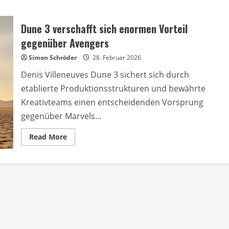
Dune 3 verschafft sich enormen Vorteil
gegenüber Avengers
Simon Schröder
28. Februar 2026
Denis Villeneuves Dune 3 sichert sich durch
etablierte Produktionsstrukturen und bewährte
Kreativteams einen entscheidenden Vorsprung
gegenüber Marvels...
Read
Read More
more
about
Dune
3
verschafft
sich
enormen
Vorteil
gegenüber
Avengers