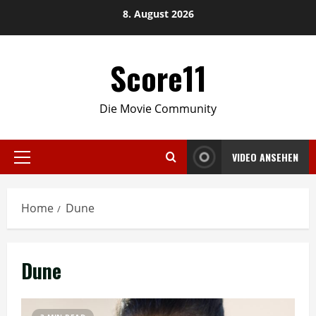
Skip
8. August 2026
to
content
Score11
Die Movie Community
VIDEO ANSEHEN
Primary
Menu
Home
Dune
Dune