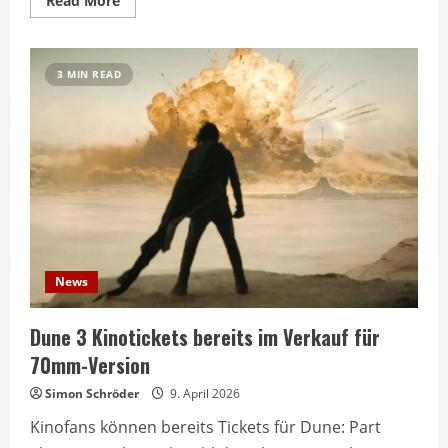
Read More
more
about
Dune
3
Tickets
3 MIN READ
für
1000
Dollar
im
Internet
angeboten
News
Dune 3 Kinotickets bereits im Verkauf für
70mm-Version
Simon Schröder
9. April 2026
Kinofans können bereits Tickets für Dune: Part