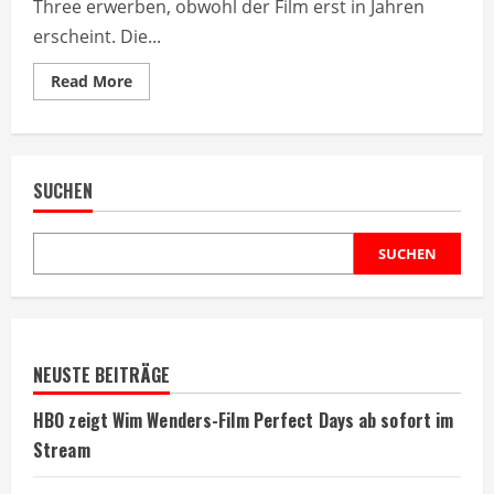
Three erwerben, obwohl der Film erst in Jahren
erscheint. Die...
Read
Read More
more
about
Dune
3
Kinotickets
bereits
SUCHEN
im
Verkauf
für
70mm-
Version
SUCHEN
NEUSTE BEITRÄGE
HBO zeigt Wim Wenders-Film Perfect Days ab sofort im
Stream