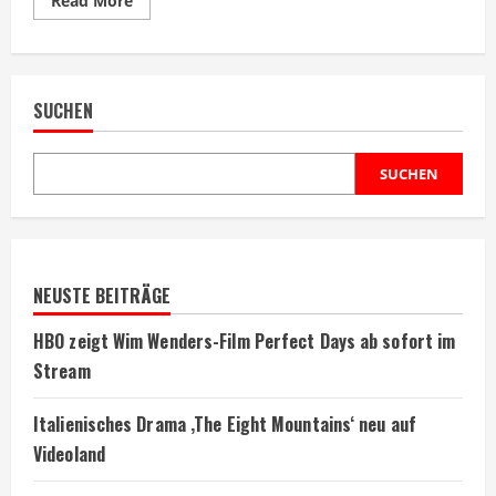
Read More
more
about
Netflix-
Thriller
Eileen
begeistert
SUCHEN
Zuschauer
weltweit
SUCHEN
NEUSTE BEITRÄGE
HBO zeigt Wim Wenders-Film Perfect Days ab sofort im
Stream
Italienisches Drama ‚The Eight Mountains‘ neu auf
Videoland