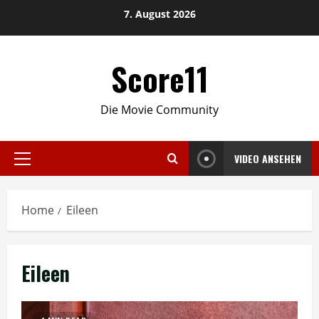
Skip
7. August 2026
to
content
Score11
Die Movie Community
VIDEO ANSEHEN
Primary
Menu
Home
Eileen
Eileen