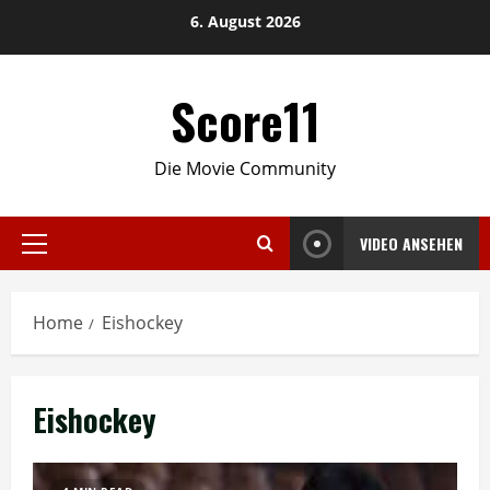
Skip
6. August 2026
to
content
Score11
Die Movie Community
VIDEO ANSEHEN
Primary
Menu
Home
Eishockey
Eishockey