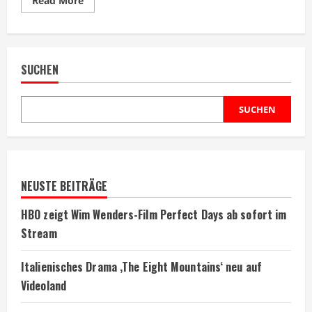
Read More
more
about
Disney+
zeigt
Sportdrama
‚Miracle‘
SUCHEN
über
Eishockey-
Sensation
SUCHEN
NEUSTE BEITRÄGE
HBO zeigt Wim Wenders-Film Perfect Days ab sofort im
Stream
Italienisches Drama ‚The Eight Mountains‘ neu auf
Videoland