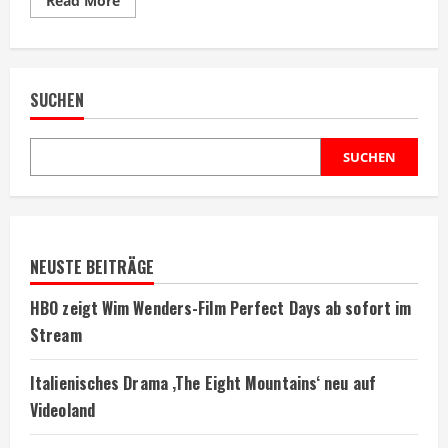
Read More
more
about
Nadja
Uhl
in
neuem
SUCHEN
3sat-
Drama
über
NS-
Vergangenheit
SUCHEN
NEUSTE BEITRÄGE
HBO zeigt Wim Wenders-Film Perfect Days ab sofort im
Stream
Italienisches Drama ‚The Eight Mountains‘ neu auf
Videoland