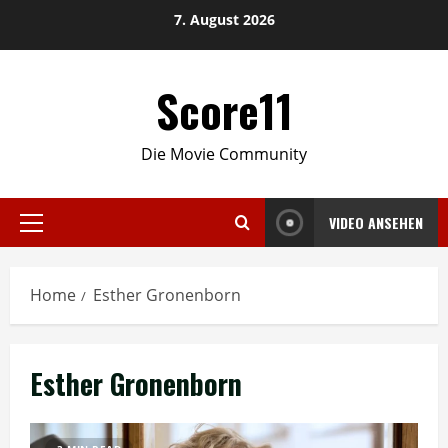
Skip
7. August 2026
to
content
Score11
Die Movie Community
VIDEO ANSEHEN
Primary
Menu
Home
Esther Gronenborn
Esther Gronenborn