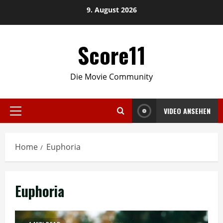
Skip
9. August 2026
to
content
Score11
Die Movie Community
VIDEO ANSEHEN
Primary
Menu
Home
Euphoria
Euphoria