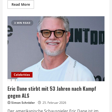
Read
Read More
more
about
Euphoria
Staffel
3
3 MIN READ
startet
heute
auf
HBO
Max
Celebrities
Eric Dane stirbt mit 53 Jahren nach Kampf
gegen ALS
Simon Schröder
25. Februar 2026
Der amerikanische Schauspieler Eric Dane ist im