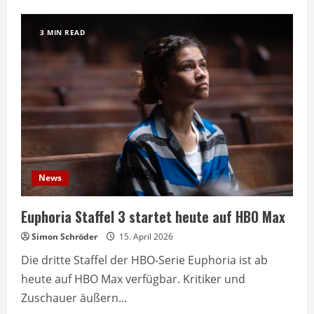
Euphoria
kehrt
nach
3 MIN READ
vier
Jahren
Pause
zurück
News
Euphoria Staffel 3 startet heute auf HBO Max
Simon Schröder
15. April 2026
Die dritte Staffel der HBO-Serie Euphoria ist ab
heute auf HBO Max verfügbar. Kritiker und
Zuschauer äußern...