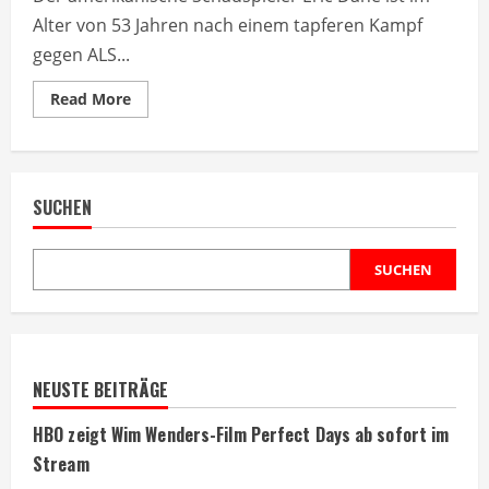
Alter von 53 Jahren nach einem tapferen Kampf
gegen ALS...
Read
Read More
more
about
Eric
Dane
stirbt
mit
SUCHEN
53
Jahren
nach
Kampf
gegen
SUCHEN
ALS
NEUSTE BEITRÄGE
HBO zeigt Wim Wenders-Film Perfect Days ab sofort im
Stream