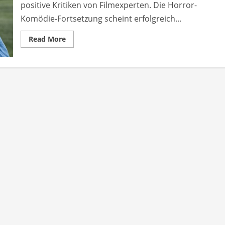
positive Kritiken von Filmexperten. Die Horror-
Komödie-Fortsetzung scheint erfolgreich...
Read
Read More
more
about
Ready
or
Not
2
erntet
positive
Kritiken
von
Filmexperten