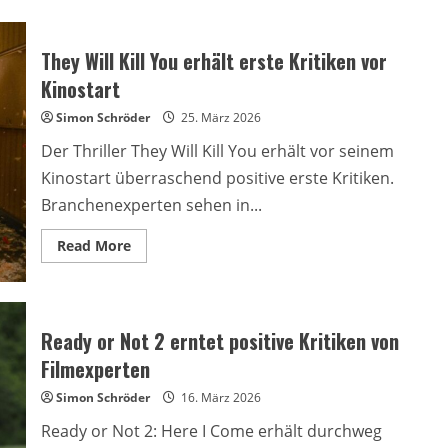
They Will Kill You erhält erste Kritiken vor
Kinostart
Simon Schröder
25. März 2026
Der Thriller They Will Kill You erhält vor seinem
Kinostart überraschend positive erste Kritiken.
Branchenexperten sehen in...
Read
Read More
more
about
They
Will
Kill
You
Ready or Not 2 erntet positive Kritiken von
erhält
erste
Filmexperten
Kritiken
vor
Simon Schröder
Kinostart
16. März 2026
Ready or Not 2: Here I Come erhält durchweg