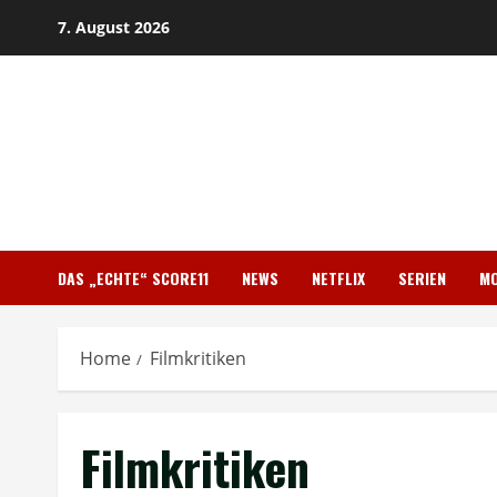
Skip
7. August 2026
to
content
DAS „ECHTE“ SCORE11
NEWS
NETFLIX
SERIEN
MO
Home
Filmkritiken
Filmkritiken