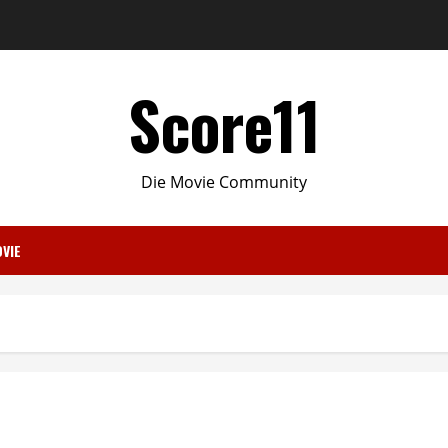
Score11
Die Movie Community
VIE