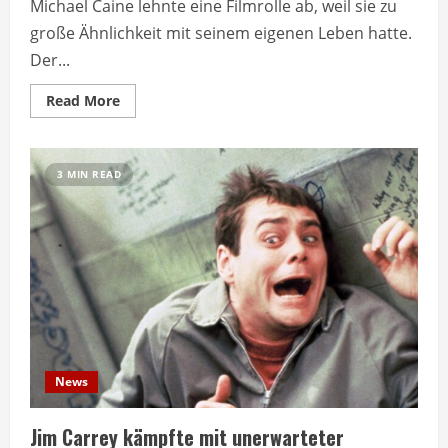
Michael Caine lehnte eine Filmrolle ab, weil sie zu
große Ähnlichkeit mit seinem eigenen Leben hatte.
Der...
Read
Read More
more
about
Michael
Caine
lehnte
3 MIN READ
eine
Rolle
wegen
persönlicher
Gründe
ab
News
Jim Carrey kämpfte mit unerwarteter