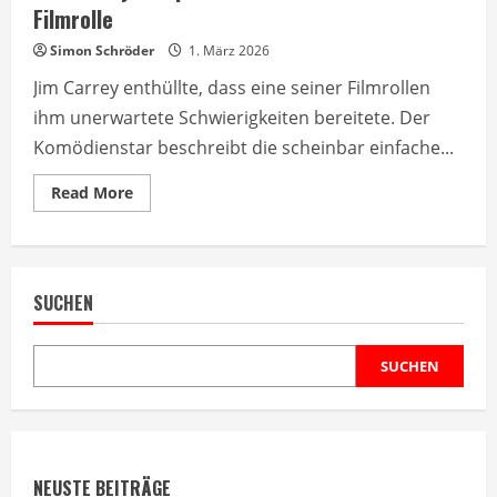
Filmrolle
Simon Schröder
1. März 2026
Jim Carrey enthüllte, dass eine seiner Filmrollen
ihm unerwartete Schwierigkeiten bereitete. Der
Komödienstar beschreibt die scheinbar einfache...
Read
Read More
more
about
Jim
Carrey
kämpfte
mit
SUCHEN
unerwarteter
Filmrolle
SUCHEN
NEUSTE BEITRÄGE