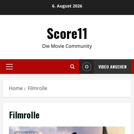
Skip
6. August 2026
to
content
Score11
Die Movie Community
VIDEO ANSEHEN
Primary
Menu
Home
Filmrolle
Filmrolle