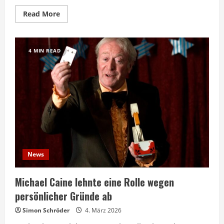
Read
Read More
more
about
Johnny
Depp
bereut
4 MIN READ
abgelehnte
Filmrolle
bis
heute
News
Michael Caine lehnte eine Rolle wegen
persönlicher Gründe ab
Simon Schröder
4. März 2026