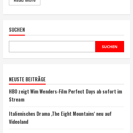
Read More
more
about
Tyrese
Gibson
kritisiert
Kollegen
SUCHEN
wegen
respektlosem
Verhalten
SUCHEN
NEUSTE BEITRÄGE
HBO zeigt Wim Wenders-Film Perfect Days ab sofort im
Stream
Italienisches Drama ‚The Eight Mountains‘ neu auf
Videoland