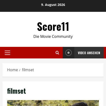
Skip
9. August 2026
to
content
Score11
Die Movie Community
VIDEO ANSEHEN
Primary
Menu
Home
filmset
filmset