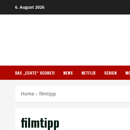
Skip
6. August 2026
to
content
DAS „ECHTE“ SCORE11
NEWS
NETFLIX
SERIEN
MO
Home
filmtipp
filmtipp