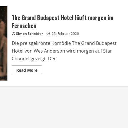
The Grand Budapest Hotel läuft morgen im
Fernsehen
Simon Schröder
25. Februar 2026
Die preisgekrönte Komödie The Grand Budapest
Hotel von Wes Anderson wird morgen auf Star
Channel gezeigt. Der...
Read
Read More
more
about
The
Grand
Budapest
Hotel
läuft
morgen
im
Fernsehen