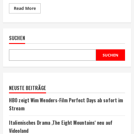
Read
Read More
more
about
Wissenschaft
kürt
ekligste
Filmszene
SUCHEN
aller
Zeiten
SUCHEN
NEUSTE BEITRÄGE
HBO zeigt Wim Wenders-Film Perfect Days ab sofort im
Stream
Italienisches Drama ‚The Eight Mountains‘ neu auf
Videoland