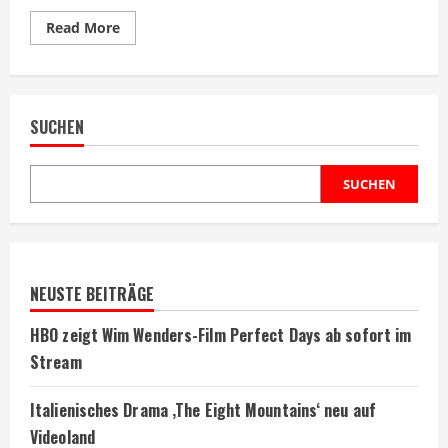
Read
Read More
more
about
Mickey
Rourke
kämpft
mit
SUCHEN
finanziellen
Problemen
SUCHEN
NEUSTE BEITRÄGE
HBO zeigt Wim Wenders-Film Perfect Days ab sofort im
Stream
Italienisches Drama ‚The Eight Mountains‘ neu auf
Videoland