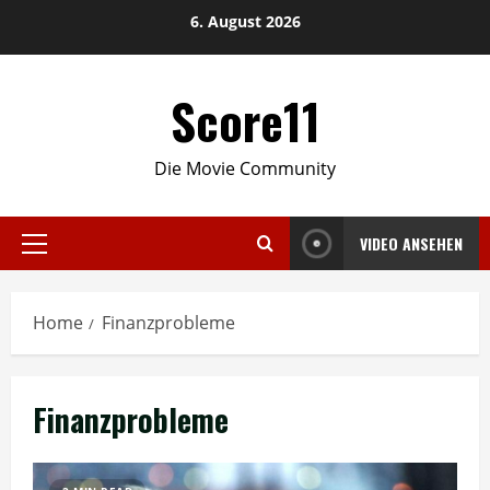
Skip
6. August 2026
to
content
Score11
Die Movie Community
VIDEO ANSEHEN
Primary
Menu
Home
Finanzprobleme
Finanzprobleme