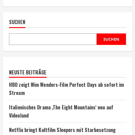
about
Kick
it
Like
Beckham
SUCHEN
heute
Abend
im
hr-
Fernsehen
SUCHEN
NEUSTE BEITRÄGE
HBO zeigt Wim Wenders-Film Perfect Days ab sofort im
Stream
Italienisches Drama ‚The Eight Mountains‘ neu auf
Videoland
Netflix bringt Kultfilm Sleepers mit Starbesetzung