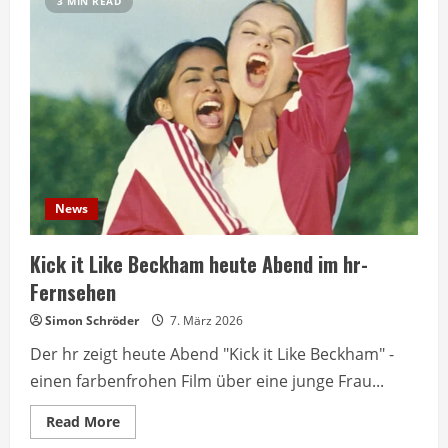
3 MIN READ
News
Kick it Like Beckham heute Abend im hr-
Fernsehen
Simon Schröder
7. März 2026
Der hr zeigt heute Abend "Kick it Like Beckham" -
einen farbenfrohen Film über eine junge Frau...
Read
Read More
more