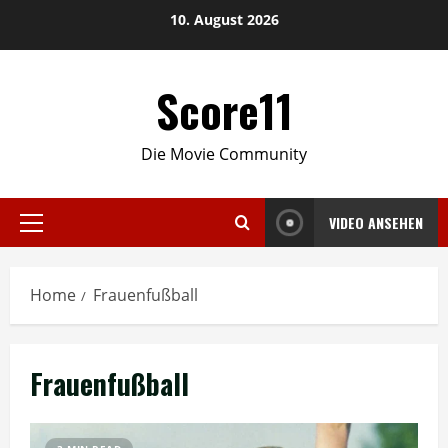
Skip
10. August 2026
to
content
Score11
Die Movie Community
VIDEO ANSEHEN
Primary
Menu
Home
Frauenfußball
Frauenfußball