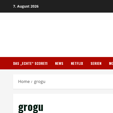
Skip
7. August 2026
to
content
DAS „ECHTE“ SCORE11
NEWS
NETFLIX
SERIEN
MO
Home
grogu
grogu