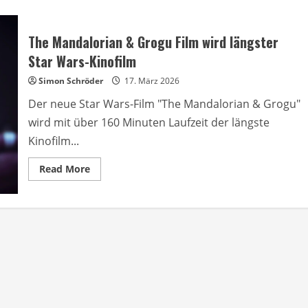
The Mandalorian & Grogu Film wird längster
Star Wars-Kinofilm
Simon Schröder
17. März 2026
Der neue Star Wars-Film "The Mandalorian & Grogu"
wird mit über 160 Minuten Laufzeit der längste
Kinofilm...
Read
Read More
more
about
The
Mandalorian
&
Grogu
Film
wird
längster
Star
Wars-
Kinofilm