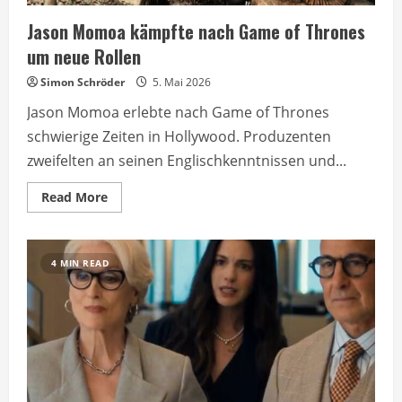
Jason Momoa kämpfte nach Game of Thrones
um neue Rollen
Simon Schröder
5. Mai 2026
Jason Momoa erlebte nach Game of Thrones
schwierige Zeiten in Hollywood. Produzenten
zweifelten an seinen Englischkenntnissen und...
Read
Read More
more
about
Jason
Momoa
kämpfte
4 MIN READ
nach
Game
of
Thrones
um
neue
Rollen