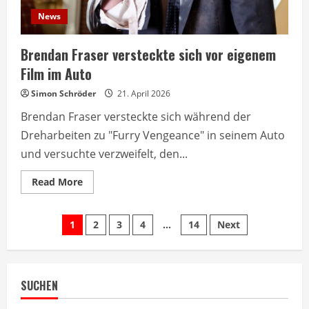
News
Brendan Fraser versteckte sich vor eigenem
Film im Auto
Simon Schröder
21. April 2026
Brendan Fraser versteckte sich während der
Dreharbeiten zu "Furry Vengeance" in seinem Auto
und versuchte verzweifelt, den...
Read
Read More
more
about
Brendan
Seitennummerierung
Fraser
1
2
3
4
…
14
Next
versteckte
sich
der
vor
eigenem
Film
Beiträge
im
SUCHEN
Auto