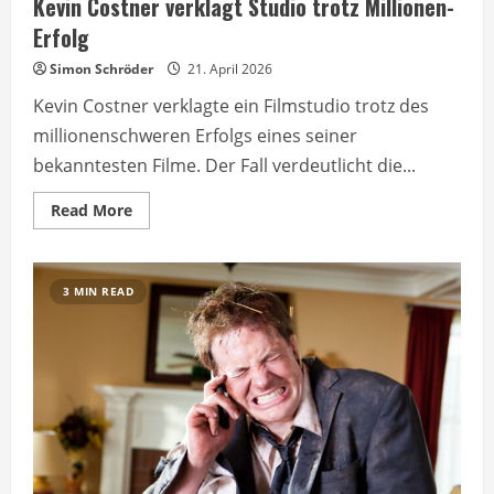
Kevin Costner verklagt Studio trotz Millionen-
Erfolg
Simon Schröder
21. April 2026
Kevin Costner verklagte ein Filmstudio trotz des
millionenschweren Erfolgs eines seiner
bekanntesten Filme. Der Fall verdeutlicht die...
Read
Read More
more
about
Kevin
Costner
verklagt
3 MIN READ
Studio
trotz
Millionen-
Erfolg