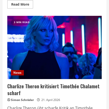
Read
Read More
more
about
Pedro
Almodóvar
zweifelt
3 MIN READ
an
Jacob
Elordis
Schauspieltalent
News
Charlize Theron kritisiert Timothée Chalamet
scharf
Simon Schröder
21. April 2026
Charlize Theron übt scharfe Kritik an Timothée