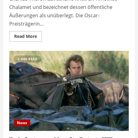
Chalamet und bezeichnet dessen öffentliche
Äußerungen als unüberlegt. Die Oscar-
Preisträgerin...
Read
Read More
more
about
Charlize
Theron
kritisiert
3 MIN READ
Timothée
Chalamet
scharf
News