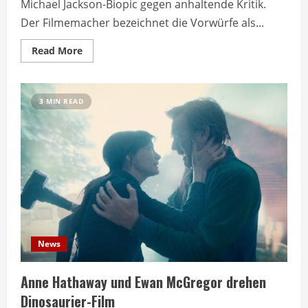
Michael Jackson-Biopic gegen anhaltende Kritik.
Der Filmemacher bezeichnet die Vorwürfe als...
Read
Read More
more
about
Spike
Lee
verteidigt
3 MIN READ
Michael
Jackson-
Biopic
gegen
Kritiker
News
Anne Hathaway und Ewan McGregor drehen
Dinosaurier-Film