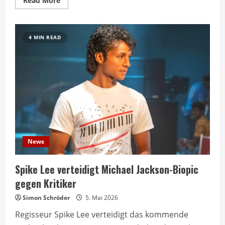
Read More
more
about
Clint
Eastwood
erklärt
4 MIN READ
seinen
meistverstandenen
Film
News
Spike Lee verteidigt Michael Jackson-Biopic
gegen Kritiker
Simon Schröder
5. Mai 2026
Regisseur Spike Lee verteidigt das kommende