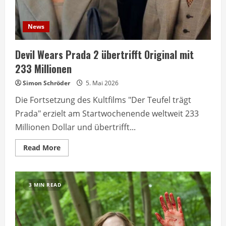
News
Devil Wears Prada 2 übertrifft Original mit
233 Millionen
Simon Schröder
5. Mai 2026
Die Fortsetzung des Kultfilms "Der Teufel trägt
Prada" erzielt am Startwochenende weltweit 233
Millionen Dollar und übertrifft...
Read
Read More
more
about
Devil
Wears
Prada
3 MIN READ
2
übertrifft
Original
mit
233
Millionen