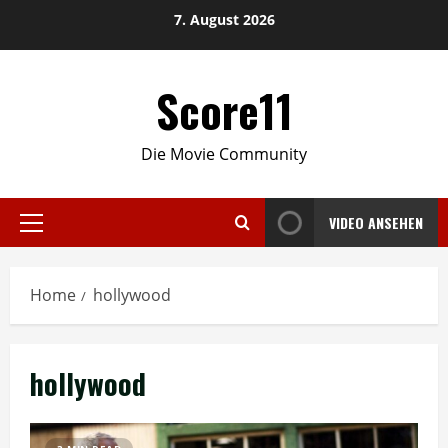
Skip
7. August 2026
to
content
Score11
Die Movie Community
VIDEO ANSEHEN
Primary
Menu
Home
hollywood
hollywood