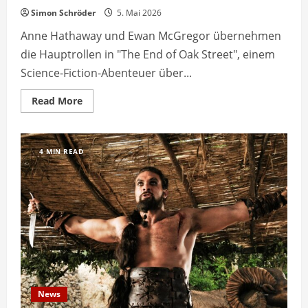
Simon Schröder
5. Mai 2026
Anne Hathaway und Ewan McGregor übernehmen
die Hauptrollen in "The End of Oak Street", einem
Science-Fiction-Abenteuer über...
Read
Read More
more
about
Anne
Hathaway
und
4 MIN READ
Ewan
McGregor
drehen
Dinosaurier-
Film
News