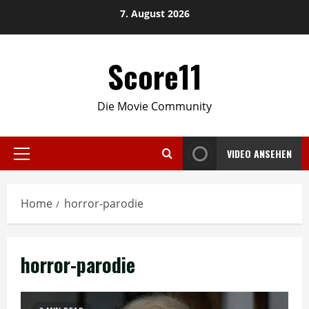
Skip
7. August 2026
to
content
Score11
Die Movie Community
VIDEO ANSEHEN
Primary
Menu
Home
horror-parodie
horror-parodie