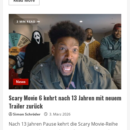
Read More
more
about
Scary
Movie
6
3 MIN READ
bringt
Horror-
Parodie
nach
13
Jahren
zurück
News
Scary Movie 6 kehrt nach 13 Jahren mit neuem
Trailer zurück
Simon Schröder
3. März 2026
Nach 13 Jahren Pause kehrt die Scary Movie-Reihe