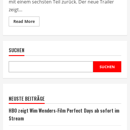
mit einem sechsten Teil zurück. Der neue Trailer
zeigt...
Read
Read More
more
about
Scary
Movie
6
kehrt
SUCHEN
nach
13
Jahren
mit
neuem
SUCHEN
Trailer
zurück
NEUSTE BEITRÄGE
HBO zeigt Wim Wenders-Film Perfect Days ab sofort im
Stream