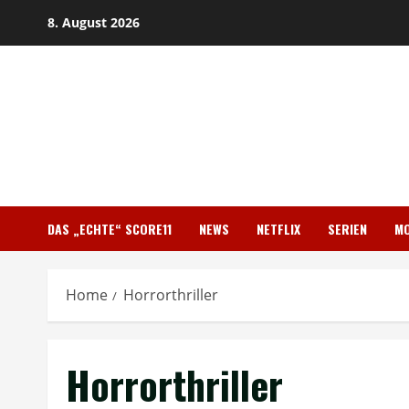
Skip
8. August 2026
to
content
DAS „ECHTE“ SCORE11
NEWS
NETFLIX
SERIEN
MO
Home
Horrorthriller
Horrorthriller