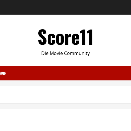
Score11
Die Movie Community
VIE