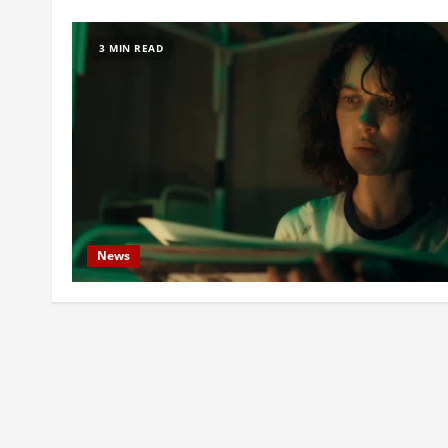
3 MIN READ
News