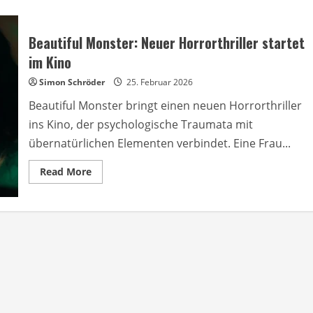
Beautiful Monster: Neuer Horrorthriller startet
im Kino
Simon Schröder
25. Februar 2026
Beautiful Monster bringt einen neuen Horrorthriller
ins Kino, der psychologische Traumata mit
übernatürlichen Elementen verbindet. Eine Frau...
Read
Read More
more
about
Beautiful
Monster:
Neuer
Horrorthriller
startet
im
Kino