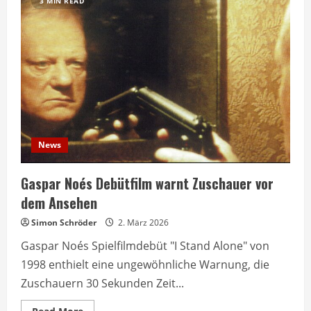
3 MIN READ
News
Gaspar Noés Debütfilm warnt Zuschauer vor
dem Ansehen
Simon Schröder
2. März 2026
Gaspar Noés Spielfilmdebüt "I Stand Alone" von
1998 enthielt eine ungewöhnliche Warnung, die
Zuschauern 30 Sekunden Zeit...
Read