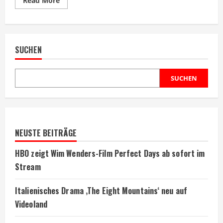
Read More
more
about
Gaspar
Noés
Debütfilm
warnt
SUCHEN
Zuschauer
vor
dem
Ansehen
SUCHEN
NEUSTE BEITRÄGE
HBO zeigt Wim Wenders-Film Perfect Days ab sofort im
Stream
Italienisches Drama ‚The Eight Mountains‘ neu auf
Videoland