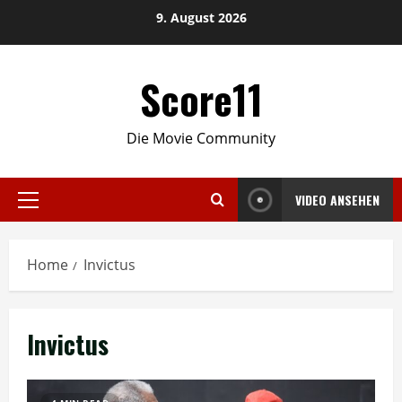
Skip
9. August 2026
to
content
Score11
Die Movie Community
VIDEO ANSEHEN
Primary
Menu
Home
Invictus
Invictus