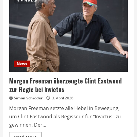
4 MIN READ
News
Morgan Freeman überzeugte Clint Eastwood
zur Regie bei Invictus
Simon Schröder
3. April 2026
Morgan Freeman setzte alle Hebel in Bewegung,
um Clint Eastwood als Regisseur für "Invictus" zu
gewinnen. Der...
Read