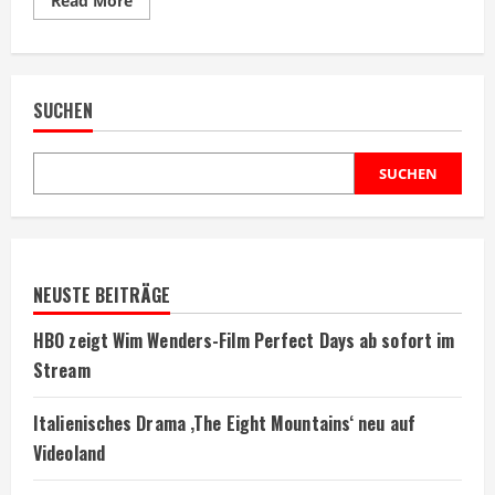
Read More
more
about
Morgan
Freeman
überzeugte
Clint
SUCHEN
Eastwood
zur
Regie
bei
Invictus
SUCHEN
NEUSTE BEITRÄGE
HBO zeigt Wim Wenders-Film Perfect Days ab sofort im
Stream
Italienisches Drama ‚The Eight Mountains‘ neu auf
Videoland