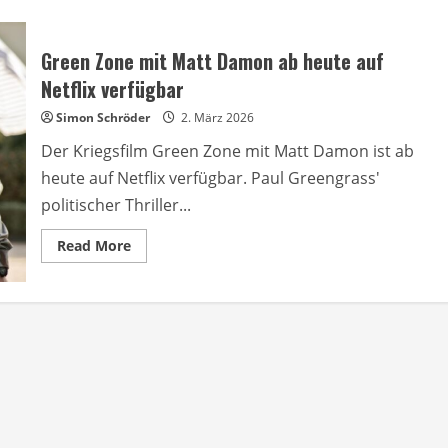
Green Zone mit Matt Damon ab heute auf
Netflix verfügbar
Simon Schröder
2. März 2026
Der Kriegsfilm Green Zone mit Matt Damon ist ab
heute auf Netflix verfügbar. Paul Greengrass'
politischer Thriller...
Read
Read More
more
about
Green
Zone
mit
Matt
Damon
ab
heute
auf
Netflix
verfügbar