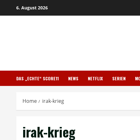
Skip
6. August 2026
to
content
DAS „ECHTE“ SCORE11
NEWS
NETFLIX
SERIEN
MO
Home
irak-krieg
irak-krieg