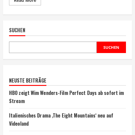
Read More
more
about
Mel
Gibson
dreht
Fortsetzung
SUCHEN
zu
‚Die
Passion
Christi‘
SUCHEN
NEUSTE BEITRÄGE
HBO zeigt Wim Wenders-Film Perfect Days ab sofort im
Stream
Italienisches Drama ‚The Eight Mountains‘ neu auf
Videoland