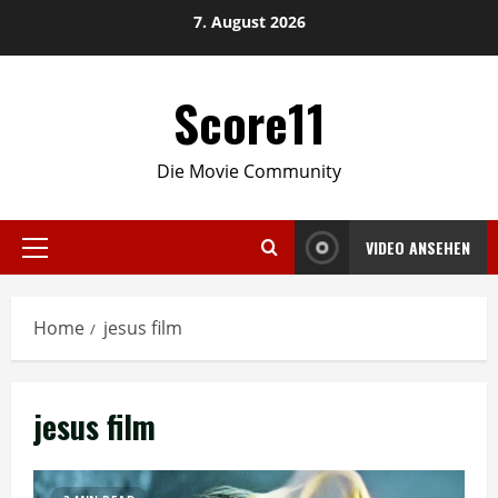
Skip
7. August 2026
to
content
Score11
Die Movie Community
VIDEO ANSEHEN
Primary
Menu
Home
jesus film
jesus film