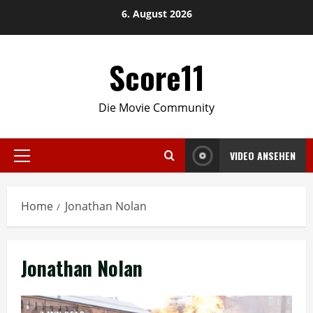
Skip
6. August 2026
to
content
Score11
Die Movie Community
VIDEO ANSEHEN
Primary
Menu
Home
Jonathan Nolan
Jonathan Nolan