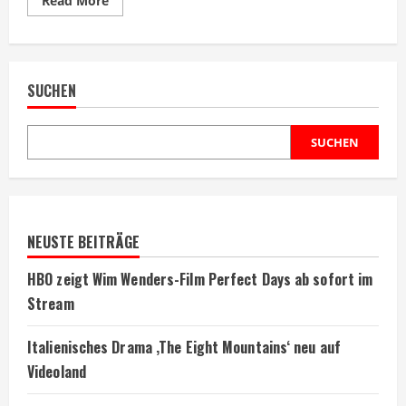
Read More
more
about
Person
of
Interest
startet
SUCHEN
heute
auf
Netflix
Deutschland
SUCHEN
NEUSTE BEITRÄGE
HBO zeigt Wim Wenders-Film Perfect Days ab sofort im
Stream
Italienisches Drama ‚The Eight Mountains‘ neu auf
Videoland