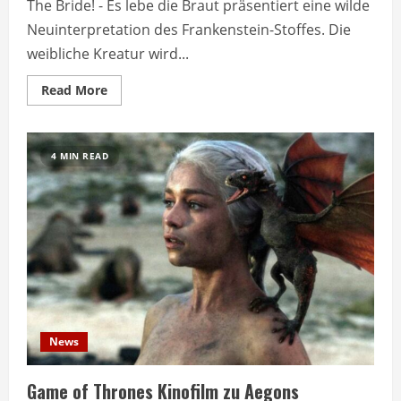
The Bride! - Es lebe die Braut präsentiert eine wilde
Neuinterpretation des Frankenstein-Stoffes. Die
weibliche Kreatur wird...
Read
Read More
more
about
The
Bride!
bringt
4 MIN READ
Frankenstein-
Neuinterpretation
ins
Kino
News
Game of Thrones Kinofilm zu Aegons