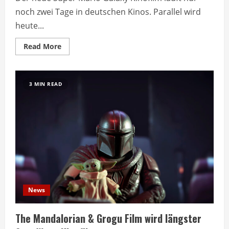
noch zwei Tage in deutschen Kinos. Parallel wird
heute...
Read
Read More
more
about
Super
Mario
Galaxy
3 MIN READ
Kinofilm
läuft
nur
noch
zwei
Tage
News
The Mandalorian & Grogu Film wird längster