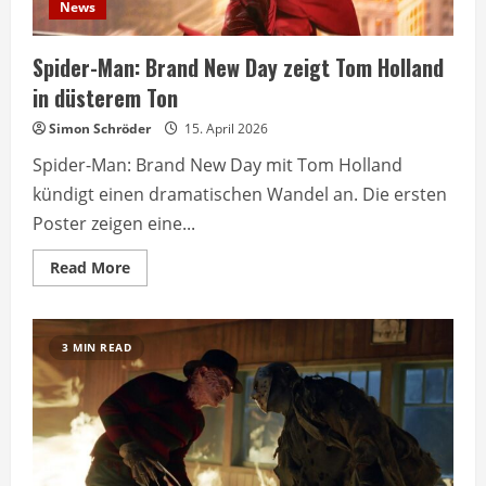
News
Spider-Man: Brand New Day zeigt Tom Holland
in düsterem Ton
Simon Schröder
15. April 2026
Spider-Man: Brand New Day mit Tom Holland
kündigt einen dramatischen Wandel an. Die ersten
Poster zeigen eine...
Read
Read More
more
about
Spider-
Man:
Brand
3 MIN READ
New
Day
zeigt
Tom
Holland
in
düsterem
Ton