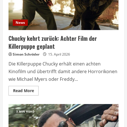
News
Chucky kehrt zurück: Achter Film der
Killerpuppe geplant
Simon Schröder
15. April 2026
Die Killerpuppe Chucky erhält einen achten
Kinofilm und übertrifft damit andere Horrorikonen
wie Michael Myers oder Freddy...
Read
Read More
more
about
Chucky
kehrt
zurück:
3 MIN READ
Achter
Film
der
Killerpuppe