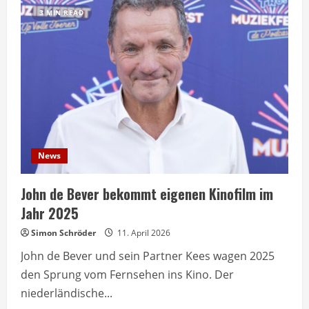
kehrt
3 MIN READ
zurück:
Dritter
Teil
der
Actionkomödie
bestätigt
News
John de Bever bekommt eigenen Kinofilm im
Jahr 2025
Simon Schröder
11. April 2026
John de Bever und sein Partner Kees wagen 2025
den Sprung vom Fernsehen ins Kino. Der
niederländische...