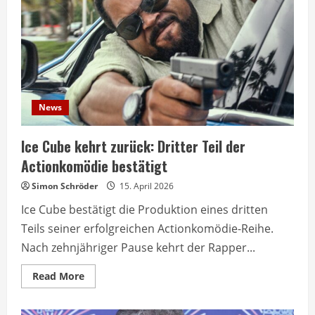
geplant
News
Ice Cube kehrt zurück: Dritter Teil der
Actionkomödie bestätigt
Simon Schröder
15. April 2026
Ice Cube bestätigt die Produktion eines dritten
Teils seiner erfolgreichen Actionkomödie-Reihe.
Nach zehnjähriger Pause kehrt der Rapper...
Read
Read More
more
about
Ice
Cube