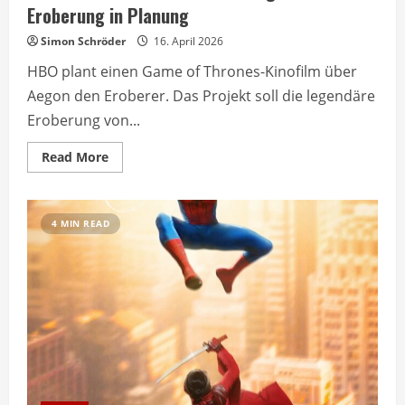
Eroberung in Planung
Simon Schröder
16. April 2026
HBO plant einen Game of Thrones-Kinofilm über
Aegon den Eroberer. Das Projekt soll die legendäre
Eroberung von...
Read
Read More
more
about
Game
of
Thrones
4 MIN READ
Kinofilm
zu
Aegons
Eroberung
in
Planung