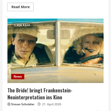
Read
Read More
more
about
Netflix
bringt
Narnia-
3 MIN READ
Film
in
die
Kinos
und
auf
Streaming
News
The Bride! bringt Frankenstein-
Neuinterpretation ins Kino
Simon Schröder
21. April 2026