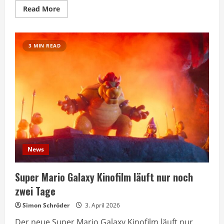
Read
Read More
more
about
John
de
Bever
3 MIN READ
bekommt
eigenen
Kinofilm
im
Jahr
2025
News
Super Mario Galaxy Kinofilm läuft nur noch
zwei Tage
Simon Schröder
3. April 2026
Der neue Super Mario Galaxy Kinofilm läuft nur