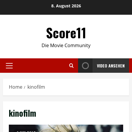
Skip
8. August 2026
to
content
Score11
Die Movie Community
VIDEO ANSEHEN
Primary
Menu
Home
kinofilm
kinofilm