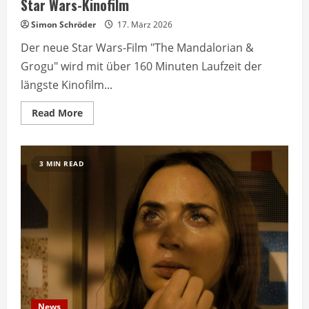
Star Wars-Kinofilm
Simon Schröder
17. März 2026
Der neue Star Wars-Film "The Mandalorian &
Grogu" wird mit über 160 Minuten Laufzeit der
längste Kinofilm...
Read
Read More
more
about
The
Mandalorian
&
3 MIN READ
Grogu
Film
wird
längster
Star
Wars-
Kinofilm
News