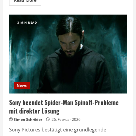
Read More
more
about
Hunger
Games
kehrt
3 MIN READ
zurück:
Sunrise
on
the
Reaping
kommt
News
Sony beendet Spider-Man Spinoff-Probleme
mit direkter Lösung
Simon Schröder
26. Februar 2026
Sony Pictures bestätigt eine grundlegende