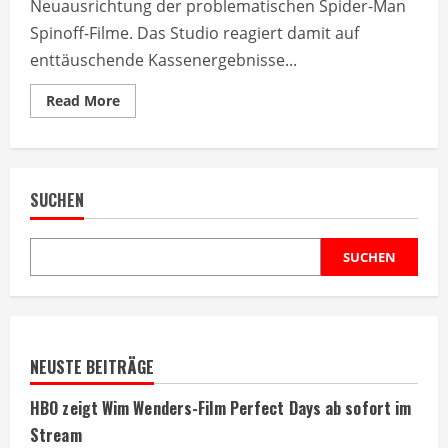
Neuausrichtung der problematischen Spider-Man
Spinoff-Filme. Das Studio reagiert damit auf
enttäuschende Kassenergebnisse...
Read
Read More
more
about
Sony
beendet
Spider-
Man
SUCHEN
Spinoff-
Probleme
mit
direkter
Lösung
SUCHEN
NEUSTE BEITRÄGE
HBO zeigt Wim Wenders-Film Perfect Days ab sofort im
Stream