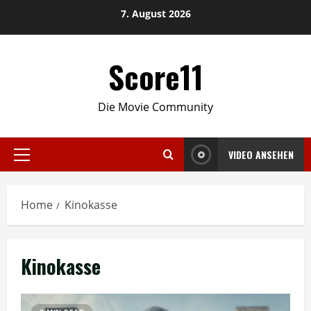
Skip
7. August 2026
to
content
Score11
Die Movie Community
VIDEO ANSEHEN
Primary
Menu
Home
Kinokasse
Kinokasse