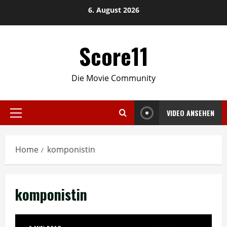
Skip
6. August 2026
to
content
Score11
Die Movie Community
VIDEO ANSEHEN
Primary
Menu
Home
komponistin
komponistin