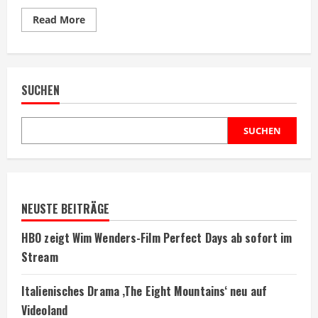
Read
Read More
more
about
Meredith
Monk
Dokumentarfilm
zeigt
SUCHEN
Künstlerin
bei
arte
SUCHEN
NEUSTE BEITRÄGE
HBO zeigt Wim Wenders-Film Perfect Days ab sofort im
Stream
Italienisches Drama ‚The Eight Mountains‘ neu auf
Videoland