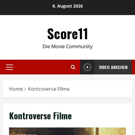
Skip
8. August 2026
to
content
Score11
Die Movie Community
VIDEO ANSEHEN
Primary
Menu
Home
Kontroverse Filme
Kontroverse Filme