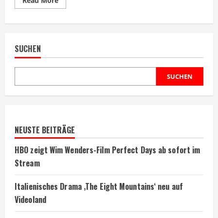
Read More
more
about
Gaspar
Noés
Debütfilm
warnt
SUCHEN
Zuschauer
vor
dem
Ansehen
SUCHEN
NEUSTE BEITRÄGE
HBO zeigt Wim Wenders-Film Perfect Days ab sofort im
Stream
Italienisches Drama ‚The Eight Mountains‘ neu auf
Videoland