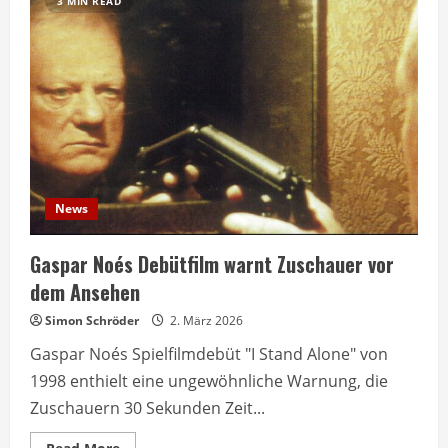
3 MIN READ
News
Gaspar Noés Debütfilm warnt Zuschauer vor
dem Ansehen
Simon Schröder
2. März 2026
Gaspar Noés Spielfilmdebüt "I Stand Alone" von
1998 enthielt eine ungewöhnliche Warnung, die
Zuschauern 30 Sekunden Zeit...
Read