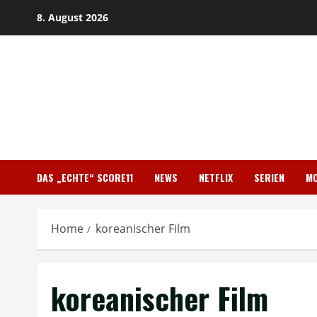
Skip
8. August 2026
to
content
DAS „ECHTE“ SCORE11
NEWS
NETFLIX
SERIEN
MO
Home
koreanischer Film
koreanischer Film