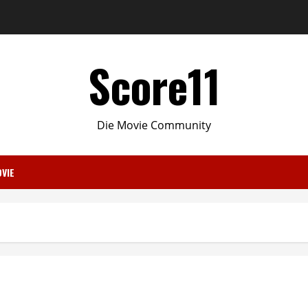
Score11
Die Movie Community
VIE