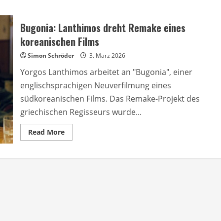
Bugonia: Lanthimos dreht Remake eines
koreanischen Films
Simon Schröder
3. März 2026
Yorgos Lanthimos arbeitet an "Bugonia", einer
englischsprachigen Neuverfilmung eines
südkoreanischen Films. Das Remake-Projekt des
griechischen Regisseurs wurde...
Read
Read More
more
about
Bugonia:
Lanthimos
dreht
Remake
eines
koreanischen
Films