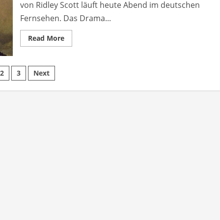
von Ridley Scott läuft heute Abend im deutschen
Fernsehen. Das Drama...
Read
Read More
more
about
Black
Hawk
tennummerierung
Down
2
3
Next
heute
Abend
im
Fernsehen
zu
träge
sehen