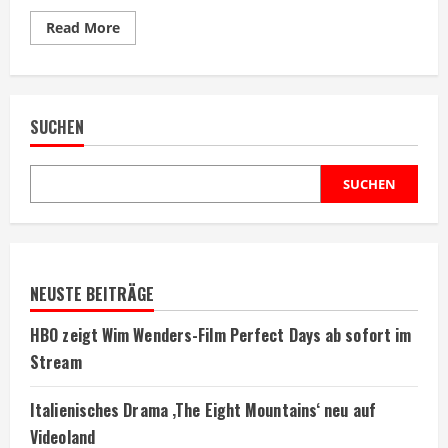
Read
Read More
more
about
Spider-
Man-
Darsteller
spielt
SUCHEN
neben
Sydney
Sweeney
in
Gundam-
SUCHEN
Film
NEUSTE BEITRÄGE
HBO zeigt Wim Wenders-Film Perfect Days ab sofort im
Stream
Italienisches Drama ‚The Eight Mountains‘ neu auf
Videoland