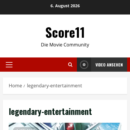
Skip
6. August 2026
to
content
Score11
Die Movie Community
VIDEO ANSEHEN
Primary
Menu
Home
legendary-entertainment
legendary-entertainment