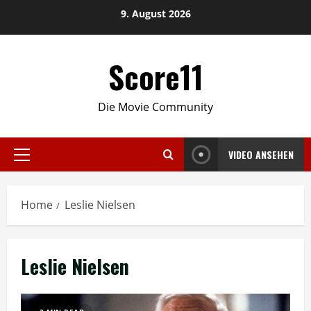
Skip
9. August 2026
to
content
Score11
Die Movie Community
VIDEO ANSEHEN
Primary
Menu
Home
Leslie Nielsen
Leslie Nielsen