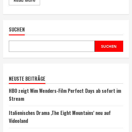
Read More
more
about
Comedy
Central
zeigt
Kult-
SUCHEN
Komödie
The
Naked
Gun
heute
SUCHEN
NEUSTE BEITRÄGE
HBO zeigt Wim Wenders-Film Perfect Days ab sofort im
Stream
Italienisches Drama ‚The Eight Mountains‘ neu auf
Videoland