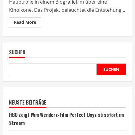
Hauptrolle in einem Biografiefilm über eine
Kinoikone. Das Projekt beleuchtet die Entstehung...
Read
Read More
more
about
Lily
Collins
übernimmt
Hauptrolle
SUCHEN
in
Filmbiografie
SUCHEN
NEUSTE BEITRÄGE
HBO zeigt Wim Wenders-Film Perfect Days ab sofort im
Stream