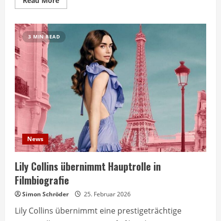
Read More
more
about
Lily
Collins
verkörpert
3 MIN READ
Audrey
Hepburn
in
neuem
Biopic
News
Lily Collins übernimmt Hauptrolle in
Filmbiografie
Simon Schröder
25. Februar 2026
Lily Collins übernimmt eine prestigeträchtige