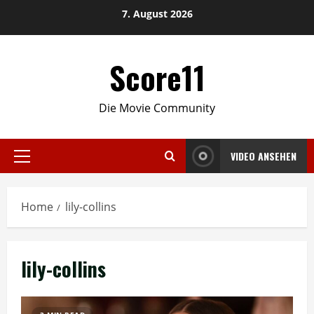
Skip
7. August 2026
to
content
Score11
Die Movie Community
VIDEO ANSEHEN
Primary
Menu
Home
lily-collins
lily-collins