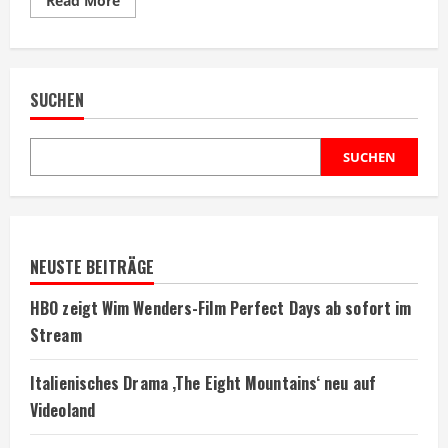
Read More
more
about
Horrorfilm-
Fortsetzung
offiziell
bestätigt
SUCHEN
und
finanziert
SUCHEN
NEUSTE BEITRÄGE
HBO zeigt Wim Wenders-Film Perfect Days ab sofort im
Stream
Italienisches Drama ‚The Eight Mountains‘ neu auf
Videoland