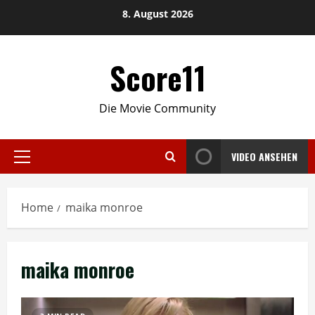
Skip
8. August 2026
to
content
Score11
Die Movie Community
VIDEO ANSEHEN
Primary
Menu
Home
maika monroe
maika monroe