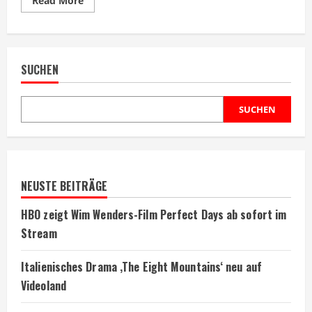
Read More
more
about
Marvel
Studios
kündigt
X-
SUCHEN
Men
Neustart
für
2028
an
SUCHEN
NEUSTE BEITRÄGE
HBO zeigt Wim Wenders-Film Perfect Days ab sofort im
Stream
Italienisches Drama ‚The Eight Mountains‘ neu auf
Videoland