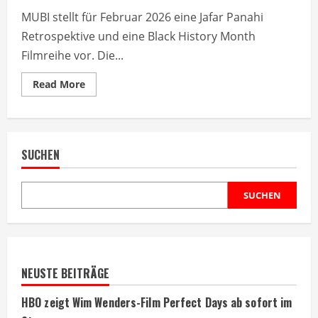
MUBI stellt für Februar 2026 eine Jafar Panahi
Retrospektive und eine Black History Month
Filmreihe vor. Die...
Read
Read More
more
about
MUBI
präsentiert
Jafar
Panahi
SUCHEN
Werkschau
im
Februar
2026
SUCHEN
NEUSTE BEITRÄGE
HBO zeigt Wim Wenders-Film Perfect Days ab sofort im