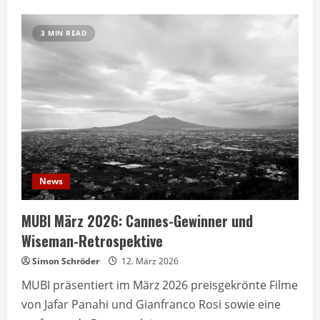
Being
John
Malkovich
3 MIN READ
kehrt
auf
MUBI
zurück
News
MUBI März 2026: Cannes-Gewinner und
Wiseman-Retrospektive
Simon Schröder
12. März 2026
MUBI präsentiert im März 2026 preisgekrönte Filme
von Jafar Panahi und Gianfranco Rosi sowie eine