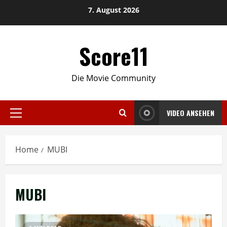
Skip
7. August 2026
to
content
Score11
Die Movie Community
VIDEO ANSEHEN
Primary
Menu
Home
MUBI
MUBI