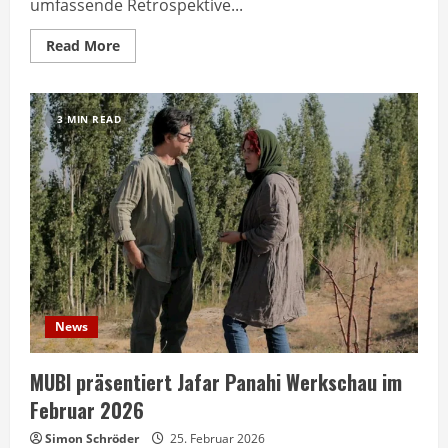
umfassende Retrospektive...
Read
Read More
more
about
MUBI
März
2026:
3 MIN READ
Cannes-
Gewinner
und
Wiseman-
Retrospektive
News
MUBI präsentiert Jafar Panahi Werkschau im
Februar 2026
Simon Schröder
25. Februar 2026