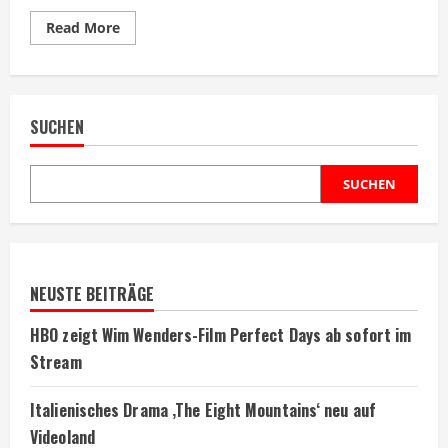
Read
Read More
more
about
Psychothriller
Black
Swan
heute
SUCHEN
im
Fernsehen
zu
sehen
SUCHEN
NEUSTE BEITRÄGE
HBO zeigt Wim Wenders-Film Perfect Days ab sofort im
Stream
Italienisches Drama ‚The Eight Mountains‘ neu auf
Videoland