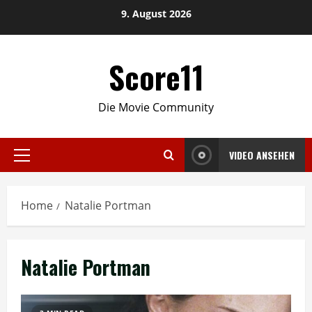
Skip
9. August 2026
to
content
Score11
Die Movie Community
VIDEO ANSEHEN
Primary
Menu
Home
Natalie Portman
Natalie Portman