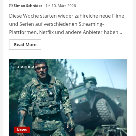
Simon Schröder
10. März 2026
Diese Woche starten wieder zahlreiche neue Filme
und Serien auf verschiedenen Streaming-
Plattformen. Netflix und andere Anbieter haben...
Read
Read More
more
about
Streaming-
Neuheiten
der
3 MIN READ
Woche:
Diese
Filme
und
Serien
starten
News