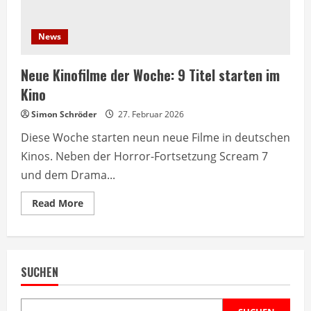
News
Neue Kinofilme der Woche: 9 Titel starten im
Kino
Simon Schröder
27. Februar 2026
Diese Woche starten neun neue Filme in deutschen
Kinos. Neben der Horror-Fortsetzung Scream 7
und dem Drama...
Read
Read More
more
about
Neue
Kinofilme
der
Woche:
SUCHEN
9
Titel
starten
im
Kino