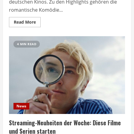
deutschen Kinos. Zu den Highlights gehören die
romantische Komödie...
Read
Read More
more
about
Neue
Kinofilme
diese
4 MIN READ
Woche:
Alle
Premieren
im
Überblick
News
Streaming-Neuheiten der Woche: Diese Filme
und Serien starten