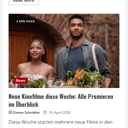
Read More
more
about
Streaming-
Highlights:
neue
3 MIN READ
Filme
und
Serien
der
Woche
News
Neue Kinofilme diese Woche: Alle Premieren
im Überblick
Simon Schröder
10. April 2026
Diese Woche starten mehrere neue Filme in den