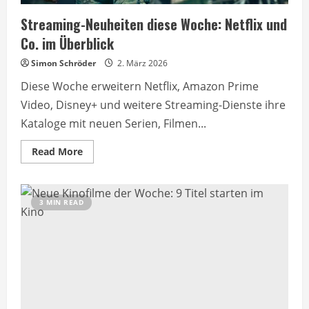
Streaming-Neuheiten diese Woche: Netflix und
Co. im Überblick
Simon Schröder
2. März 2026
Diese Woche erweitern Netflix, Amazon Prime
Video, Disney+ und weitere Streaming-Dienste ihre
Kataloge mit neuen Serien, Filmen...
Read
Read More
more
about
Streaming-
Neuheiten
diese
3 MIN READ
Woche:
Netflix
und
Co.
im
Überblick